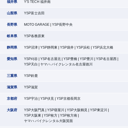
福井県
Y'S TECH 福井南
山梨県
YSP富士吉田
長野県
MOTO GARAGE
YSP長野中央
岐阜県
YSP各務原東
静岡県
YSP沼津
YSP静岡東
YSP袋井
YSP浜松
YSP浜北大橋
愛知県
YSP刈谷
YSP名古屋北
YSP豊橋
YSP豊川
YSP名古屋西
YSP天白
ヤマハ バイクレンタル名古屋徳川
三重県
YSP鈴鹿
滋賀県
YSP滋賀
京都府
YSP宇治
YSP伏見
YSP京都長岡京
大阪府
YSP大阪門真
YSP寝屋川
YSP大阪鶴見
YSP東淀川
YSP大阪東
YSP枚方
YSP枚方南
ヤマハ バイクレンタル大阪箕面