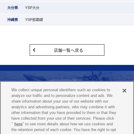
大分県
YSP大分
沖縄県
YSP那覇曙
店舗一覧へ戻る
お問い合わせ
We collect unique personal identifiers such as cookies to
ヤマハ バイクレンタルコールセンター
analyze our traffic and to personalize content and ads. We
0120-819-117
share information about your use of our website with our
（365日 / 24時間）
analytics and advertising partners, who may combine it with
other information that you have provided to them or that they
have collected from your use of their services. Please click
"
here
" to see more details about how we use cookies and
よくあるご質問
プライバシーポリシー
the retention period of each cookie. You have the right to opt