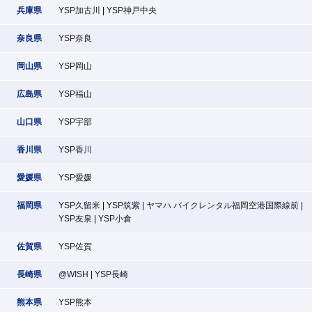
兵庫県
YSP加古川
YSP神戸中央
奈良県
YSP奈良
岡山県
YSP岡山
広島県
YSP福山
山口県
YSP宇部
香川県
YSP香川
愛媛県
YSP愛媛
福岡県
YSP久留米
YSP筑紫
ヤマハ バイクレンタル福岡空港国際線前
YSP友泉
YSP小倉
佐賀県
YSP佐賀
長崎県
@WISH
YSP長崎
熊本県
YSP熊本