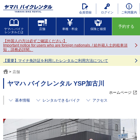
会員登録
ログイン
ご利用案内
予約する
ヤマハ バイク
店舗
車種・料金
保険と補償
レンタルとは
【外国人の方は必ずご確認ください】
Important notice for users who are foreign nationals. / 給外籍人士的租車須
知，請務必詳閱。
【重要】マイナ免許証を利用したレンタルご利用方法について
店舗
ヤマハ バイクレンタル YSP加古川
ホームページ
基本情報
レンタルできるバイク
アクセス