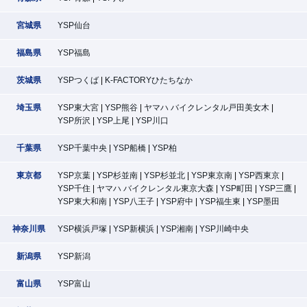
宮城県
YSP仙台
福島県
YSP福島
茨城県
YSPつくば
K-FACTORYひたちなか
埼玉県
YSP東大宮
YSP熊谷
ヤマハ バイクレンタル戸田美女木
YSP所沢
YSP上尾
YSP川口
千葉県
YSP千葉中央
YSP船橋
YSP柏
東京都
YSP京葉
YSP杉並南
YSP杉並北
YSP東京南
YSP西東京
YSP千住
ヤマハ バイクレンタル東京大森
YSP町田
YSP三鷹
YSP東大和南
YSP八王子
YSP府中
YSP福生東
YSP墨田
神奈川県
YSP横浜戸塚
YSP新横浜
YSP湘南
YSP川崎中央
新潟県
YSP新潟
富山県
YSP富山