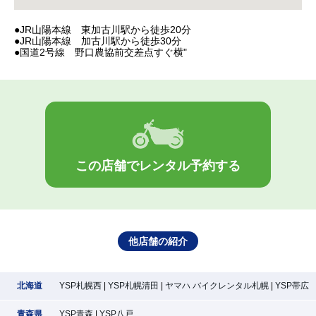
●JR山陽本線 東加古川駅から徒歩20分
●JR山陽本線 加古川駅から徒歩30分
●国道2号線 野口農協前交差点すぐ横"
この店舗でレンタル予約する
他店舗の紹介
北海道
YSP札幌西
YSP札幌清田
ヤマハ バイクレンタル札幌
YSP帯広
青森県
YSP青森
YSP八戸