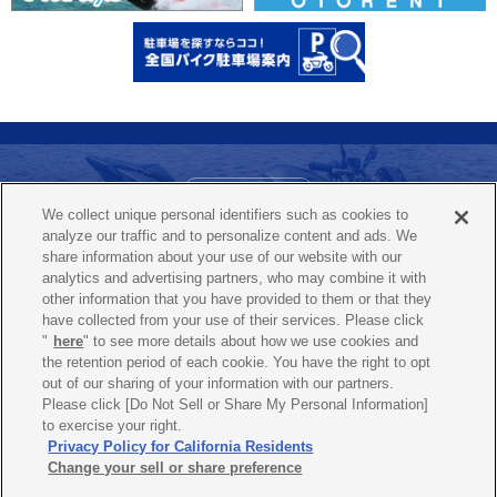
お問い合わせ
We collect unique personal identifiers such as cookies to
ヤマハ バイクレンタルコールセンター
analyze our traffic and to personalize content and ads. We
0120-819-117
share information about your use of our website with our
（365日 / 24時間）
analytics and advertising partners, who may combine it with
other information that you have provided to them or that they
have collected from your use of their services. Please click
"
here
" to see more details about how we use cookies and
よくあるご質問
プライバシーポリシー
the retention period of each cookie. You have the right to opt
out of our sharing of your information with our partners.
貸渡約款
特定商取引法に基づく表示
Please click [Do Not Sell or Share My Personal Information]
to exercise your right.
Cookieポリシー
Privacy Policy for California Residents
Change your sell or share preference