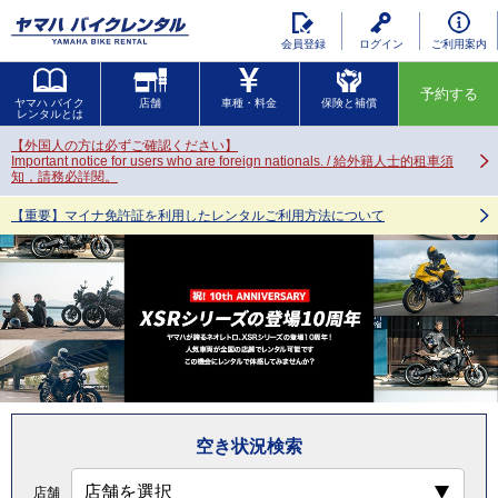
会員登録
ログイン
ご利用案内
予約する
ヤマハ バイク
店舗
車種・料金
保険と補償
レンタルとは
【外国人の方は必ずご確認ください】
Important notice for users who are foreign nationals. / 給外籍人士的租車須
知，請務必詳閱。
【重要】マイナ免許証を利用したレンタルご利用方法について
空き状況検索
店舗