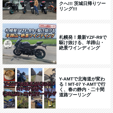
クへ!!! 茨城日帰りツー
リング!!!
札幌発！最新YZF-R9で
駆け抜ける、羊蹄山・
絶景ワインディング
Y-AMTで北海道が変わ
る！MT-07 Y-AMTで行
く、春の静内・二十間
道路ツーリング