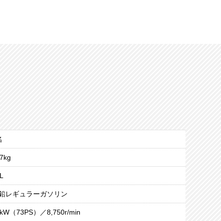
名
7kg
L
鉛レギュラーガソリン
4kW（73PS）／8,750r/min