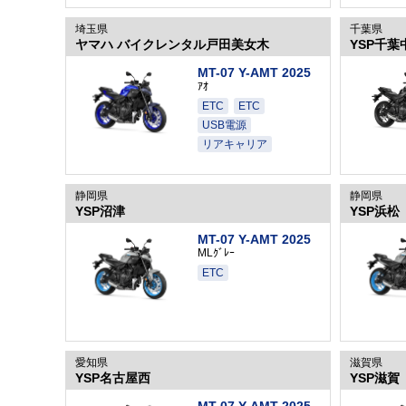
埼玉県
千葉県
ヤマハ バイクレンタル戸田美女木
YSP千葉
MT-07 Y-AMT 2025
ｱｵ
ETC
ETC
USB電源
リアキャリア
静岡県
静岡県
YSP沼津
YSP浜松
MT-07 Y-AMT 2025
MLｸﾞﾚｰ
ETC
愛知県
滋賀県
YSP名古屋西
YSP滋賀
MT-07 Y-AMT 2025