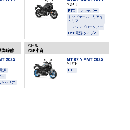
MDｸﾞﾚｰ
ETC
マルチバー
トップケース＋リアキ
ャリア
エンジンプロテクター
USB電源(タイプA)
福岡県
国際線前
YSP小倉
MT 2025
MT-07 Y-AMT 2025
MLｸﾞﾚｰ
B電源
ETC
ダー
スキャリア