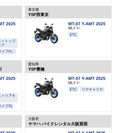
東京都
YSP西東京
MT 2025
MT-07 Y-AMT 2025
MLｸﾞﾚｰ
ETC
ス＋トップ
リア
タイプA）
愛知県
川
YSP豊橋
MT 2025
MT-07 Y-AMT 2025
MLｸﾞﾚｰ
ETC
リヤキャリヤ
ス＋リアキ
タイプA)
大阪府
ヤマハ バイクレンタル大阪箕面
MT 2025
MT-07 Y-AMT 2025