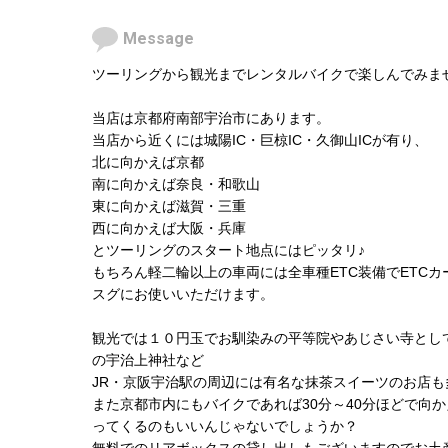
Message
ツーリングから観光までレンタルバイクで楽しんでみま
当店は京都府南部宇治市にあります。
当店から近くには城陽IC・巨椋IC・久御山ICが有り、
北に向かえば京都
南に向かえば奈良・和歌山
東に向かえば滋賀・三重
西に向かえば大阪・兵庫
とツーリングのスタート地点にはピッタリ♪
もちろん軽二輪以上の車両には全車種ETC装備でETC
スグにお使いいただけます。
観光では１０円玉でお馴染みの平等院やあじさい寺とし
の宇治上神社など
JR・京阪宇治駅の周辺には有名な抹茶スイーツのお店も
また京都市内にもバイクであれば30分～40分ほどで向
ってくるのもいいんじゃないでしょうか？
無料でのリアボックスの貸し出しもございますのでお土