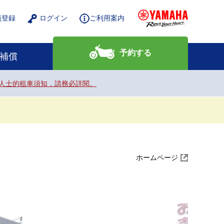
員登録
ログイン
ご利用案内
予約する
補償
nals. / 給外籍人士的租車須知，請務必詳閱。
ホームページ