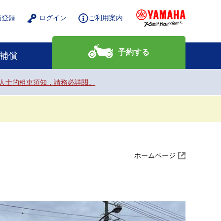
員登録
ログイン
ご利用案内
予約する
補償
nals. / 給外籍人士的租車須知，請務必詳閱。
ホームページ