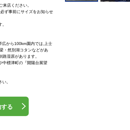
ご来店ください。
は必ず事前にサイズをお知らせ
す。
広から100km園内では,上士
橋梁・然別湖コタンなどがあ
・釧路湿原があります。
湖や中標津町の『開陽台展望
。
さい。
約する