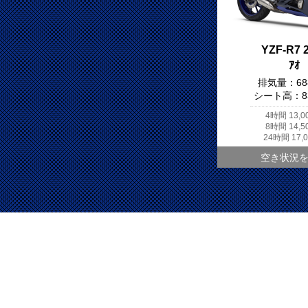
YZF-R7 
ｱｵ
排気量：
68
シート高：
4時間
13,
8時間
14,
24時間
17,
空き状況