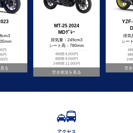
2023
YZF-
MT-25 2024
MDｸﾞﾚｰ
8cm3
排気
排気量：
249cm3
835mm
シー
シート高：
780mm
000円
4
4時間
8,000円
500円
8
8時間
9,000円
000円
24
24時間
11,000円
を見る
空き
空き状況を見る
アクセス