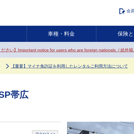
会
車種・料金
保険と
ください】
Important notice for users who are foreign natio
【重要】マイナ免許証を利用したレンタルご利用方法について
SP帯広
ス
アクセス