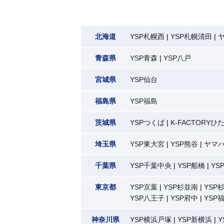
北海道
YSP札幌西
YSP札幌清田
青森県
YSP青森
YSP八戸
宮城県
YSP仙台
福島県
YSP福島
茨城県
YSPつくば
K-FACTORY
埼玉県
YSP東大宮
YSP熊谷
ヤマ
千葉県
YSP千葉中央
YSP船橋
YS
東京都
YSP京葉
YSP杉並南
YSP
YSP八王子
YSP府中
YSP
神奈川県
YSP横浜戸塚
YSP新横浜
Y