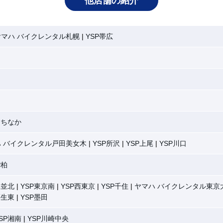
他店舗の紹介
ヤマハ バイクレンタル札幌
YSP帯広
ひたちなか
ハ バイクレンタル戸田美女木
YSP所沢
YSP上尾
YSP川口
P柏
杉並北
YSP東京南
YSP西東京
YSP千住
ヤマハ バイクレンタル東京
福生東
YSP墨田
SP湘南
YSP川崎中央