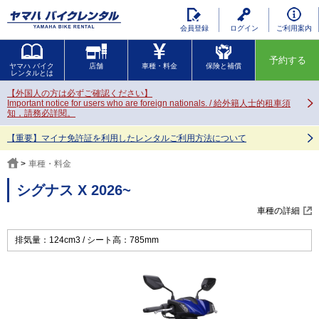
会員登録
ログイン
ご利用案内
予約する
ヤマハ バイク
店舗
車種・料金
保険と補償
レンタルとは
【外国人の方は必ずご確認ください】
Important notice for users who are foreign nationals. / 給外籍人士的租車須
知，請務必詳閱。
【重要】マイナ免許証を利用したレンタルご利用方法について
車種・料金
シグナス X 2026~
車種の詳細
排気量：124cm3
シート高：785mm