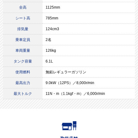
全高
1125mm
シート高
785mm
排気量
124cm3
乗車定員
2名
車両重量
126kg
タンク容量
6.1L
使用燃料
無鉛レギュラーガソリン
最高出力
9.0kW（12PS）／8,000r/min
最大トルク
11N・m（1.1kgf・m）／6,000r/min