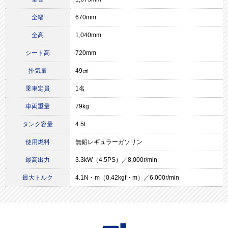
全幅
670mm
全高
1,040mm
シート高
720mm
排気量
49㎤
乗車定員
1名
車両重量
79kg
タンク容量
4.5L
使用燃料
無鉛レギュラーガソリン
最高出力
3.3kW（4.5PS）／8,000r/min
最大トルク
4.1N・m（0.42kgf・m）／6,000r/min