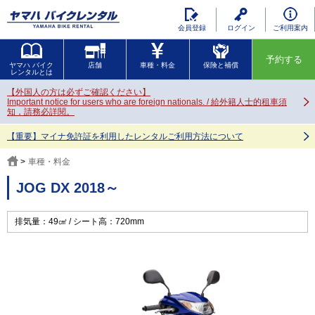
会員登録
ログイン
ご利用案内
予約する
ヤマハ バイク
店舗
車種・料金
保険と補償
レンタルとは
【外国人の方は必ずご確認ください】
Important notice for users who are foreign nationals. / 給外籍人士的租車須
知，請務必詳閱。
【重要】マイナ免許証を利用したレンタルご利用方法について
車種・料金
JOG DX 2018～
排気量：49㎤
シート高：720mm