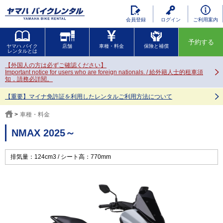
会員登録
ログイン
ご利用案内
予約する
ヤマハ バイク
店舗
車種・料金
保険と補償
レンタルとは
【外国人の方は必ずご確認ください】
Important notice for users who are foreign nationals. / 給外籍人士的租車須
知，請務必詳閱。
【重要】マイナ免許証を利用したレンタルご利用方法について
車種・料金
NMAX 2025～
排気量：124cm3
シート高：770mm