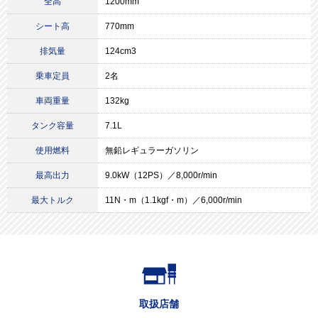
全高
1200mm
シート高
770mm
排気量
124cm3
乗車定員
2名
車両重量
132kg
タンク容量
7.1L
使用燃料
無鉛レギュラーガソリン
最高出力
9.0kW（12PS）／8,000r/min
最大トルク
11N・m（1.1kgf・m）／6,000r/min
取扱店舗