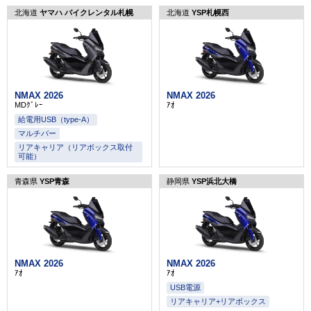
北海道
ヤマハ バイクレンタル札幌
北海道
YSP札幌西
NMAX 2026
NMAX 2026
MDｸﾞﾚｰ
ｱｵ
給電用USB（type-A）
マルチバー
リアキャリア（リアボックス取付
可能）
青森県
YSP青森
静岡県
YSP浜北大橋
NMAX 2026
NMAX 2026
ｱｵ
ｱｵ
USB電源
リアキャリア+リアボックス