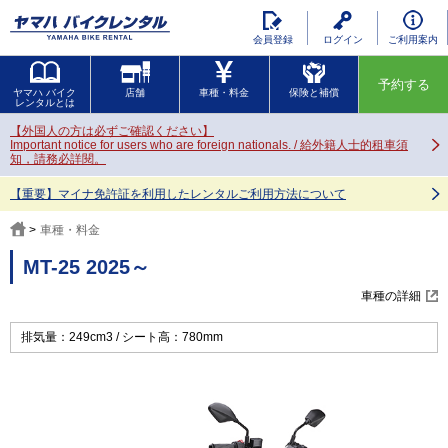
会員登録
ログイン
ご利用案内
予約する
ヤマハ バイク
店舗
車種・料金
保険と補償
レンタルとは
【外国人の方は必ずご確認ください】
Important notice for users who are foreign nationals. / 給外籍人士的租車須
知，請務必詳閱。
【重要】マイナ免許証を利用したレンタルご利用方法について
車種・料金
MT-25 2025～
車種の詳細
排気量：249cm3
シート高：780mm