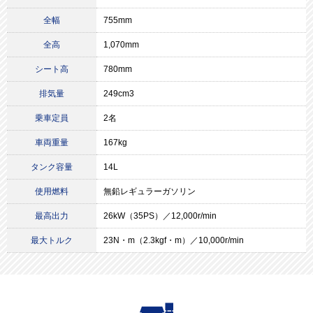
全幅
755mm
全高
1,070mm
シート高
780mm
排気量
249cm3
乗車定員
2名
車両重量
167kg
タンク容量
14L
使用燃料
無鉛レギュラーガソリン
最高出力
26kW（35PS）／12,000r/min
最大トルク
23N・m（2.3kgf・m）／10,000r/min