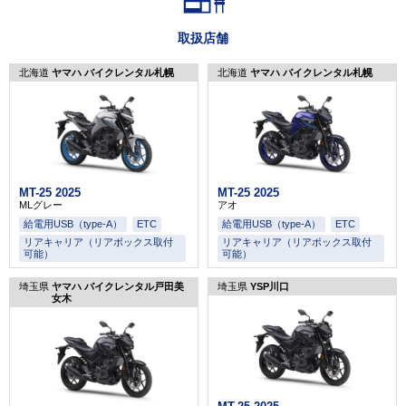
取扱店舗
北海道
ヤマハ バイクレンタル札幌
北海道
ヤマハ バイクレンタル札幌
MT-25 2025
MT-25 2025
MLグレー
アオ
給電用USB（type-A）
ETC
給電用USB（type-A）
ETC
リアキャリア（リアボックス取付
リアキャリア（リアボックス取付
可能）
可能）
埼玉県
ヤマハ バイクレンタル戸田美
埼玉県
YSP川口
女木