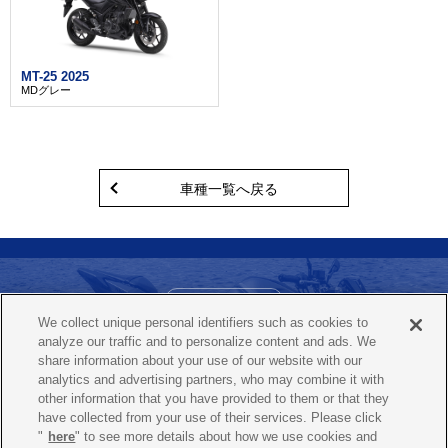
MT-25 2025
MDグレー
車種一覧へ戻る
お問い合わせ
We collect unique personal identifiers such as cookies to
ヤマハ バイクレンタルコールセンター
analyze our traffic and to personalize content and ads. We
0120-819-117
share information about your use of our website with our
（365日 / 24時間）
analytics and advertising partners, who may combine it with
other information that you have provided to them or that they
have collected from your use of their services. Please click
"
here
" to see more details about how we use cookies and
よくあるご質問
プライバシーポリシー