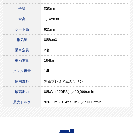
全幅
820mm
全高
1,145mm
シート高
825mm
排気量
888cm3
乗車定員
2名
車両重量
194kg
タンク容量
14L
使用燃料
無鉛プレミアムガソリン
最高出力
88kW（120PS）／10,000r/min
最大トルク
93N・m（9.5kgf・m）／7,000r/min