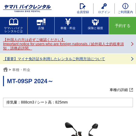
会員登録
ログイン
ご利用案内
予約する
ヤマハ バイク
店舗
車種・料金
保険と補償
レンタルとは
【外国人の方は必ずご確認ください】
Important notice for users who are foreign nationals. / 給外籍人士的租車須
知，請務必詳閱。
【重要】マイナ免許証を利用したレンタルご利用方法について
車種・料金
MT-09SP 2024～
車種の詳細
排気量：888cm3
シート高：825mm