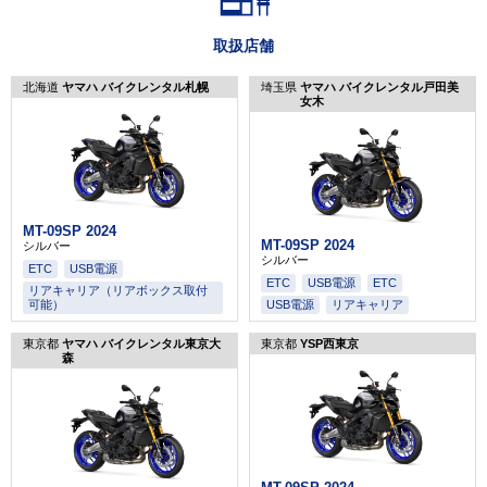
取扱店舗
北海道
ヤマハ バイクレンタル札幌
埼玉県
ヤマハ バイクレンタル戸田美
女木
MT-09SP 2024
MT-09SP 2024
シルバー
シルバー
ETC
USB電源
ETC
USB電源
ETC
リアキャリア（リアボックス取付
可能）
USB電源
リアキャリア
東京都
ヤマハ バイクレンタル東京大
東京都
YSP西東京
森