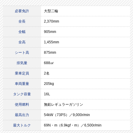
必要免許
大型二輪
全長
2,370mm
全幅
905mm
全高
1,455mm
シート高
875mm
排気量
688㎤
乗車定員
2名
車両重量
205kg
タンク容量
16L
使用燃料
無鉛レギュラーガソリン
最高出力
54kW（73PS）／9,000r/min
最大トルク
69N・m（6.9kgf・m）／6,500r/min