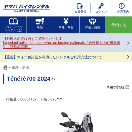
会員登録
ログイン
ご利用案内
予約する
ヤマハ バイク
店舗
車種・料金
保険と補償
レンタルとは
【外国人の方は必ずご確認ください】
Important notice for users who are foreign nationals. / 給外籍人士的租車須
知，請務必詳閱。
【重要】マイナ免許証を利用したレンタルご利用方法について
車種・料金
Ténéré700 2024～
車種の詳細
排気量：688㎤
シート高：875mm