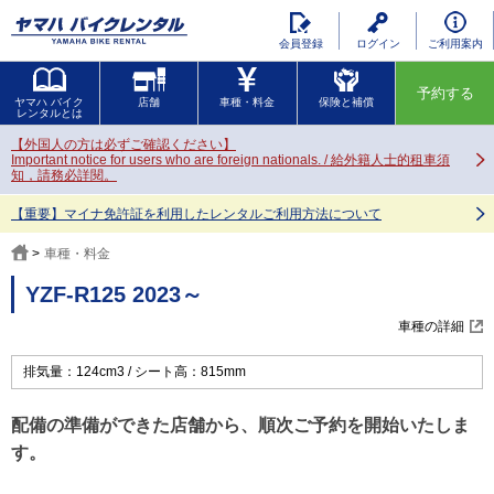
会員登録
ログイン
ご利用案内
予約する
ヤマハ バイク
店舗
車種・料金
保険と補償
レンタルとは
【外国人の方は必ずご確認ください】
Important notice for users who are foreign nationals. / 給外籍人士的租車須
知，請務必詳閱。
【重要】マイナ免許証を利用したレンタルご利用方法について
車種・料金
YZF-R125 2023～
車種の詳細
排気量：124cm3
シート高：815mm
配備の準備ができた店舗から、順次ご予約を開始いたしま
す。