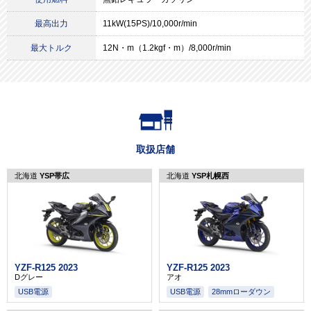
最高出力
11kW(15PS)/10,000r/min
最大トルク
12N・m（1.2kgf・m）/8,000r/min
取扱店舗
北海道
YSP帯広
北海道
YSP札幌西
YZF-R125 2023
YZF-R125 2023
Dグレー
アオ
USB電源
USB電源
28mmローダウン