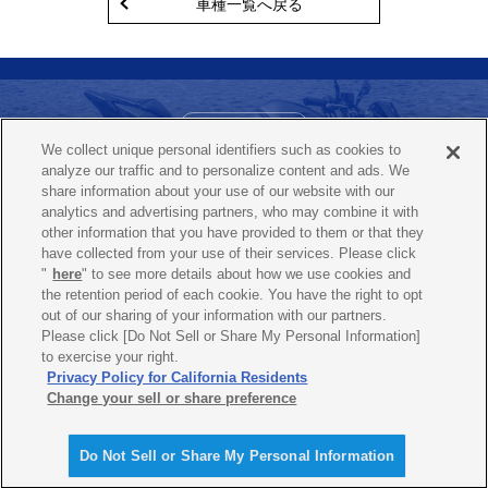
車種一覧へ戻る
お問い合わせ
We collect unique personal identifiers such as cookies to
ヤマハ バイクレンタルコールセンター
analyze our traffic and to personalize content and ads. We
0120-819-117
share information about your use of our website with our
（365日 / 24時間）
analytics and advertising partners, who may combine it with
other information that you have provided to them or that they
have collected from your use of their services. Please click
"
here
" to see more details about how we use cookies and
よくあるご質問
プライバシーポリシー
the retention period of each cookie. You have the right to opt
out of our sharing of your information with our partners.
貸渡約款
特定商取引法に基づく表示
Please click [Do Not Sell or Share My Personal Information]
to exercise your right.
Cookieポリシー
Privacy Policy for California Residents
Change your sell or share preference
Do Not Sell or Share My Personal Information
© Yamaha Motorcycle Sales Japan / Yamaha Motor Co., Ltd.