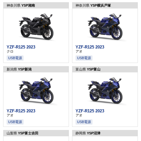
神奈川県
YSP湘南
神奈川県
YSP横浜戸塚
YZF-R125 2023
YZF-R125 2023
クロ
アオ
USB電源
USB電源
新潟県
YSP新潟
富山県
YSP富山
YZF-R125 2023
YZF-R125 2023
アオ
アオ
USB電源
USB電源
山梨県
YSP富士吉田
静岡県
YSP沼津