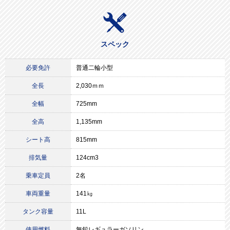
スペック
必要免許
普通二輪小型
全長
2,030ｍｍ
全幅
725mm
全高
1,135mm
シート高
815mm
排気量
124cm3
乗車定員
2名
車両重量
141㎏
タンク容量
11L
使用燃料
無鉛レギュラーガソリン