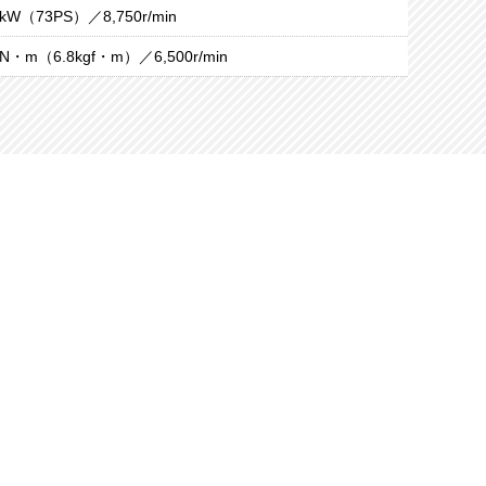
3kW（73PS）／8,750r/min
7N・m（6.8kgf・m）／6,500r/min