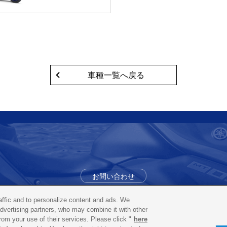
車種一覧へ戻る
お問い合わせ
0120-819-11
レンタルコールセンター
raffic and to personalize content and ads. We
advertising partners, who may combine it with other
rom your use of their services. Please click "
here