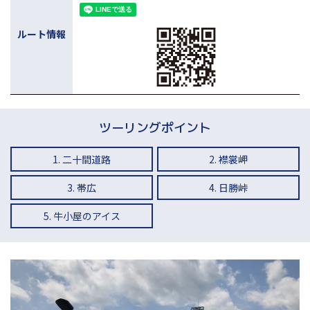
ルート情報
ツーリングポイント
1. 二十間道路
2. 襟裳岬
3. 帯広
4. 日勝峠
5. 牛小屋のアイス