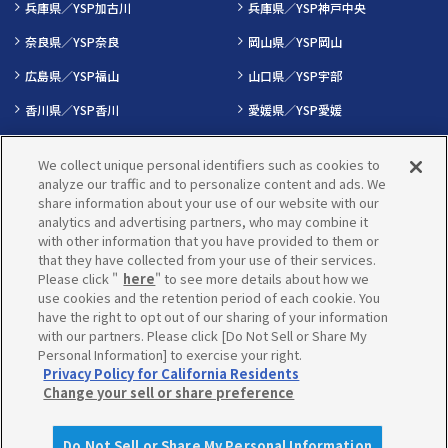
兵庫県／YSP加古川
兵庫県／YSP神戸中央
奈良県／YSP奈良
岡山県／YSP岡山
広島県／YSP福山
山口県／YSP宇部
香川県／YSP香川
愛媛県／YSP愛媛
福岡県／YSP久留米
福岡県／YSP小倉
We collect unique personal identifiers such as cookies to
福岡県／YSP筑紫
福岡県／ヤマハ バイクレンタル福
analyze our traffic and to personalize content and ads. We
岡空港国際線前
share information about your use of our website with our
analytics and advertising partners, who may combine it
福岡県／YSP友泉
佐賀県／YSP佐賀
with other information that you have provided to them or
that they have collected from your use of their services.
長崎県／@WISH
長崎県／YSP長崎
Please click "
here
" to see more details about how we
use cookies and the retention period of each cookie. You
熊本県／YSP熊本
大分県／YSP大分
have the right to opt out of our sharing of your information
沖縄県／YSP那覇曙
with our partners. Please click [Do Not Sell or Share My
Personal Information] to exercise your right.
Privacy Policy for California Residents
Change your sell or share preference
© Yamaha Motorcycle Sales Japan /
Yamaha Motor Co., Ltd.
Do Not Sell or Share My Personal Information