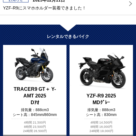
2025年12月11日
YZF-R9にスマホホルダー装着できました！
レンタルできるバイク
TRACER9 GT＋ Y-
AMT 2025
YZF-R9 2025
Dｱｵ
MDｸﾞﾚｰ
排気量：
888cm3
排気量：
888cm3
シート高：
845mm/860mm
シート高：
830mm
4時間
21,500円
4時間
14,500円
8時間
23,500円
8時間
16,000円
24時間
26,500円
24時間
19,000円