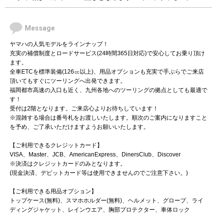
Message
ヤマハの人気モデルをラインナップ！
充実の補償制度とロードサービス(24時間365日対応)で安心してお乗り頂け
ます。
全車ETCを標準装備(126㏄以上)、用品オプションも充実で手ぶらでご来店
頂いてもすぐにツーリングへ出発できます。
福岡都市高速の入口も近く、九州各地へのツーリングの拠点としても最適で
す！
受付は2階となります。ご来店心よりお待ちしています！
※混雑する場合は番号札をお渡しいたします。順次のご案内になりますこと
を予め、ご了承いただけますようお願いいたします。
【ご利用できるクレジットカード】
VISA、Master、JCB、AmericanExpress、DinersClub、Discover
※決済はクレジットカードのみとなります。
(現金決済、デビットカード等は使用できませんのでご注意下さい。)
【ご利用できる用品オプション】
トップケース(無料)、スマホホルダー(無料)、ヘルメット、グローブ、ライ
ディングジャケット、レインウエア、胸部プロテクター、車体ロック