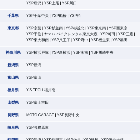
YSP所沢
YSP上尾
YSP川口
千葉県
YSP千葉中央
YSP船橋
YSP柏
東京都
YSP京葉
YSP杉並南
YSP杉並北
YSP東京南
YSP西東京
YSP千住
ヤマハ バイクレンタル東京大森
YSP町田
YSP三鷹
YSP東大和南
YSP八王子
YSP府中
YSP福生東
YSP墨田
神奈川県
YSP横浜戸塚
YSP新横浜
YSP湘南
YSP川崎中央
新潟県
YSP新潟
富山県
YSP富山
福井県
Y'S TECH 福井南
山梨県
YSP富士吉田
長野県
MOTO GARAGE
YSP長野中央
岐阜県
YSP各務原東
静岡県
YSP沼津
YSP静岡東
YSP袋井
YSP浜松
YSP浜北大橋