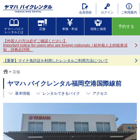
会員登録
ログイン
ご利用案内
予約する
ヤマハ バイク
店舗
車種・料金
保険と補償
レンタルとは
【外国人の方は必ずご確認ください】
Important notice for users who are foreign nationals. / 給外籍人士的租車須
知，請務必詳閱。
【重要】マイナ免許証を利用したレンタルご利用方法について
店舗
ヤマハ バイクレンタル福岡空港国際線前
基本情報
レンタルできるバイク
アクセス