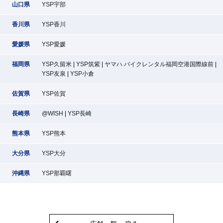
山口県
YSP宇部
香川県
YSP香川
愛媛県
YSP愛媛
福岡県
YSP久留米
YSP筑紫
ヤマハ バイクレンタル福岡空港国際線前
YSP友泉
YSP小倉
佐賀県
YSP佐賀
長崎県
@WISH
YSP長崎
熊本県
YSP熊本
大分県
YSP大分
沖縄県
YSP那覇曙