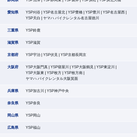
愛知県
YSP刈谷
YSP名古屋北
YSP豊橋
YSP豊川
YSP名古屋西
YSP天白
ヤマハ バイクレンタル名古屋徳川
三重県
YSP鈴鹿
滋賀県
YSP滋賀
京都府
YSP宇治
YSP伏見
YSP京都長岡京
大阪府
YSP大阪門真
YSP寝屋川
YSP大阪鶴見
YSP東淀川
YSP大阪東
YSP枚方
YSP枚方南
ヤマハ バイクレンタル大阪箕面
兵庫県
YSP加古川
YSP神戸中央
奈良県
YSP奈良
岡山県
YSP岡山
広島県
YSP福山