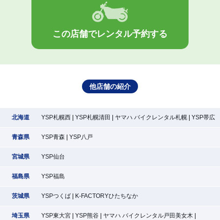
この店舗でレンタル予約する
他店舗の紹介
北海道
YSP札幌西
YSP札幌清田
ヤマハ バイクレンタル札幌
YSP帯広
青森県
YSP青森
YSP八戸
宮城県
YSP仙台
福島県
YSP福島
茨城県
YSPつくば
K-FACTORYひたちなか
埼玉県
YSP東大宮
YSP熊谷
ヤマハ バイクレンタル戸田美女木