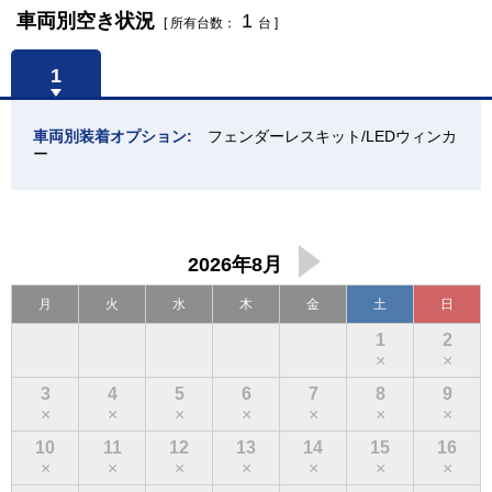
車両別空き状況
1
[ 所有台数：
台 ]
1
車両別装着オプション:
フェンダーレスキット/LEDウィンカ
ー
2026年8月
次
の
月
火
水
木
金
土
日
月
1
2
×
×
3
4
5
6
7
8
9
×
×
×
×
×
×
×
10
11
12
13
14
15
16
×
×
×
×
×
×
×