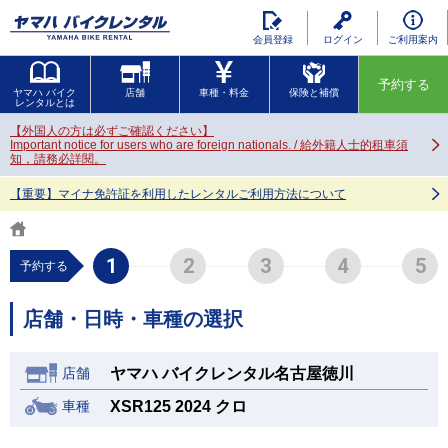
会員登録
ログイン
ご利用案内
予約する
ヤマハ バイク
店舗
車種・料金
保険と補償
レンタルとは
【外国人の方は必ずご確認ください】
Important notice for users who are foreign nationals. / 給外籍人士的租車須
知，請務必詳閱。
【重要】マイナ免許証を利用したレンタルご利用方法について
予約する
店舗・日時・車種の選択
ヤマハ バイクレンタル名古屋徳川
店舗
XSR125 2024 クロ
車種