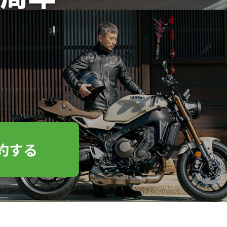
！
約する