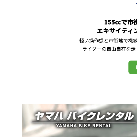
155㏄で
エキサイティ
軽い操作感と市街地で機敏
ライダーの自由自在な走