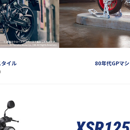
スタイル
80年代GPマ
0
XSR125