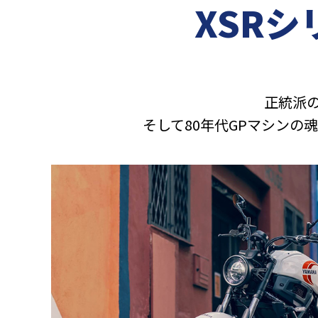
XSRシ
正統派
そして80年代GPマシンの